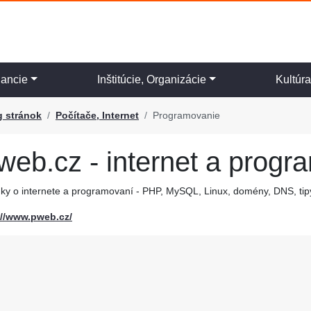
nancie
Inštitúcie, Organizácie
Kultúr
g stránok
Počítače, Internet
Programovanie
web.cz - internet a progr
ky o internete a programovaní - PHP, MySQL, Linux, domény, DNS, tipy,
://www.pweb.cz/