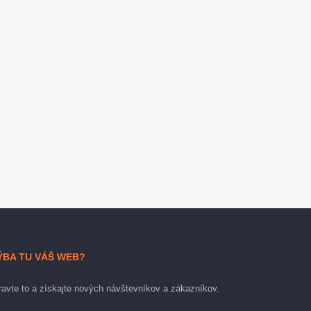
ÝBA TU VÁŠ WEB?
avte to a získajte nových návštevníkov a zákazníkov.