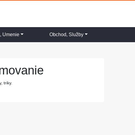
a, Umenie
Obchod, Služby
amovanie
 triky.