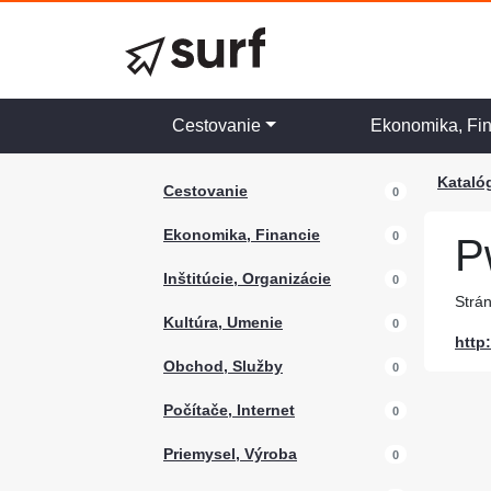
Cestovanie
Ekonomika, Fi
Kataló
Cestovanie
0
Ekonomika, Financie
0
P
Inštitúcie, Organizácie
0
Strán
Kultúra, Umenie
0
http
Obchod, Služby
0
Počítače, Internet
0
Priemysel, Výroba
0