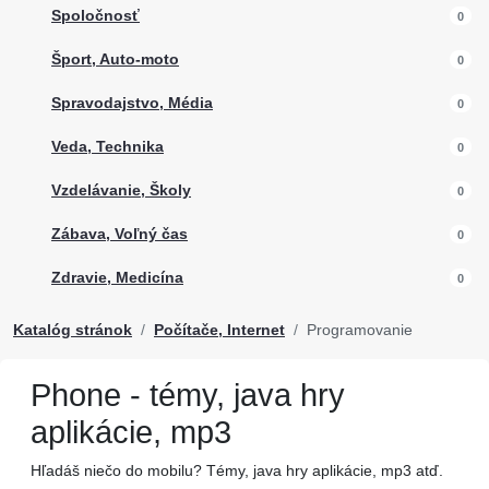
Spoločnosť
0
Šport, Auto-moto
0
Spravodajstvo, Média
0
Veda, Technika
0
Vzdelávanie, Školy
0
Zábava, Voľný čas
0
Zdravie, Medicína
0
Katalóg stránok
Počítače, Internet
Programovanie
Phone - témy, java hry
aplikácie, mp3
Hľadáš niečo do mobilu? Témy, java hry aplikácie, mp3 atď.