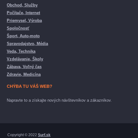
Obchod, Služby
Počítače, Internet
Priemysel, Výroba
Spoločnosť
Šport, Auto-moto
Spravodajstvo, Média
Veda, Technika
Vzdelávanie, Školy
Zábava, Voľný čas
Zdravie, Medicína
CHÝBA TU VÁŠ WEB?
Napravte to a získajte nových návštevníkov a zákazníkov.
Copyright © 2022
Surf.sk