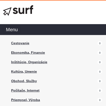
Menu
Cestovanie
0
Ekonomika, Financie
0
Inštitúcie, Organizácie
0
Kultúra, Umenie
0
Obchod, Služby
0
Počítače, Internet
0
Priemysel, Výroba
0