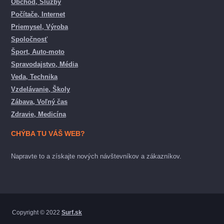
Obchod, Služby
Počítače, Internet
Priemysel, Výroba
Spoločnosť
Šport, Auto-moto
Spravodajstvo, Média
Veda, Technika
Vzdelávanie, Školy
Zábava, Voľný čas
Zdravie, Medicína
CHÝBA TU VÁŠ WEB?
Napravte to a získajte nových návštevníkov a zákazníkov.
Copyright © 2022
Surf.sk