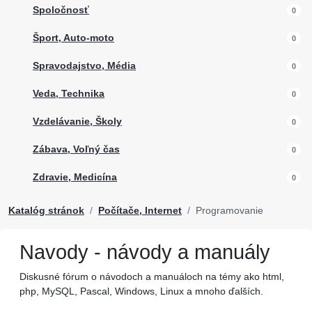
Spoločnosť
0
Šport, Auto-moto
0
Spravodajstvo, Média
0
Veda, Technika
0
Vzdelávanie, Školy
0
Zábava, Voľný čas
0
Zdravie, Medicína
0
Katalóg stránok
Počítače, Internet
Programovanie
Navody - návody a manuály
Diskusné fórum o návodoch a manuáloch na témy ako html,
php, MySQL, Pascal, Windows, Linux a mnoho ďalších.