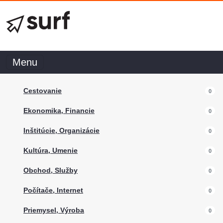
Menu
Cestovanie
0
Ekonomika, Financie
0
Inštitúcie, Organizácie
0
Kultúra, Umenie
0
Obchod, Služby
0
Počítače, Internet
0
Priemysel, Výroba
0