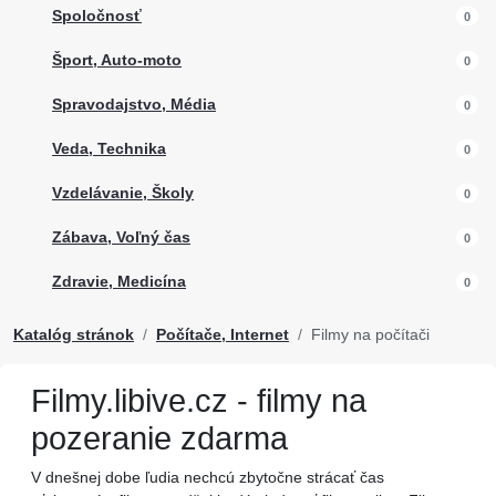
Spoločnosť
0
Šport, Auto-moto
0
Spravodajstvo, Média
0
Veda, Technika
0
Vzdelávanie, Školy
0
Zábava, Voľný čas
0
Zdravie, Medicína
0
Katalóg stránok
Počítače, Internet
Filmy na počítači
Filmy.libive.cz - filmy na
pozeranie zdarma
V dnešnej dobe ľudia nechcú zbytočne strácať čas