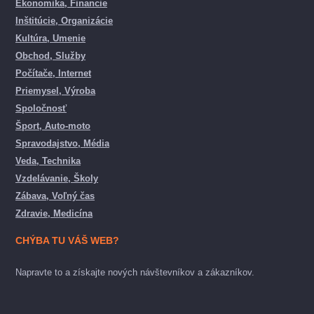
Ekonomika, Financie
Inštitúcie, Organizácie
Kultúra, Umenie
Obchod, Služby
Počítače, Internet
Priemysel, Výroba
Spoločnosť
Šport, Auto-moto
Spravodajstvo, Média
Veda, Technika
Vzdelávanie, Školy
Zábava, Voľný čas
Zdravie, Medicína
CHÝBA TU VÁŠ WEB?
Napravte to a získajte nových návštevníkov a zákazníkov.