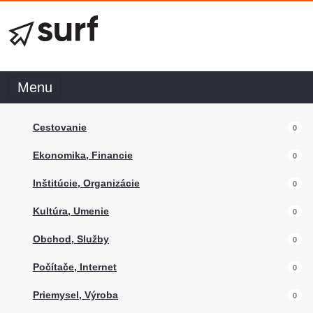
Menu
Cestovanie
0
Ekonomika, Financie
0
Inštitúcie, Organizácie
0
Kultúra, Umenie
0
Obchod, Služby
0
Počítače, Internet
0
Priemysel, Výroba
0