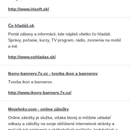
http://www.irisoft.sk/
Čo hľadáš.sk
Portál zábavy a informácii, kde nájdeš všetko čo hľadáš.
Správy, počasie, kurzy, TV program, rádio, zvonenia na mobil
a iné.
http://www.cohladas.sk/
Ikony-bannery.7x.cz - tvorba ikon a bannerov
Tvorba ikon a bannerov.
http://www.ikony-bannery.7x.cz/
Mojelinky.com - online záložky
Online záložky je služba, vďaka ktorej si môžete ukladať
odkazy a záložky na svoje obľúbené internetové stránky a
mať ich tak prístupné z akéhokoľvek počítača, kedykoľvek a