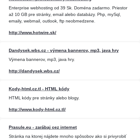
Enterprise webhosting od 39 Sk. Doména zadarmo. Priestor
až 10 GB pre stránky, email alebo databázy. Php, mySql,
emaily, webmail, outlook, ftp neobmedzene.
http://www.hotwire.sk/
Dandysek.wbs.cz - výmena bannerov, mp3, java hry
Výmena bannerov, mp3, java hry.
http://dandysek.wbs.cz/
Kody-html.cz.tl - HTML kódy
HTML kódy pre stránky alebo blogy.
http://www.kody-html.cz.tl/
Prasule.eu - zarábaj cez internet
Stránka na ktorej nájdete mnoho spôsobov ako si privyrobiť