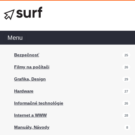
Menu
Bezpečnosť
25
Filmy na počítači
26
Grafika, Design
29
Hardware
27
Informačné technológie
26
Internet a WWW
28
Manuály, Návody
8