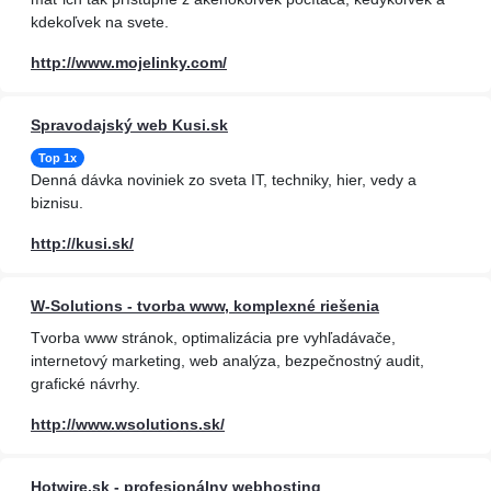
kdekoľvek na svete.
http://www.mojelinky.com/
Spravodajský web Kusi.sk
Top 1x
Denná dávka noviniek zo sveta IT, techniky, hier, vedy a
biznisu.
http://kusi.sk/
W-Solutions - tvorba www, komplexné riešenia
Tvorba www stránok, optimalizácia pre vyhľadávače,
internetový marketing, web analýza, bezpečnostný audit,
grafické návrhy.
http://www.wsolutions.sk/
Hotwire.sk - profesionálny webhosting