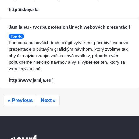
http://skey.sk/
Jamija.eu - tvorba profesionálnych webových prezentácií
Top 4x
Pomocou najnovších technológií vytvoríme pôsobivé webové
prezentácie s pútavým grafickým návrhom, ktorý zvolíme tak,
aby čo najviac zaujal vašich návštevníkov, prípadne vám
ponúkneme niekoľko návrhov a vy si vyberiete ten, ktorý sa
vám najviac páči.
http://www.jamija.eu/
« Previous
Next »