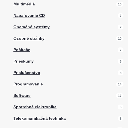
Multimédiá
10
Napaľovanie CD
7
Operačné systémy
7
Osobné stránky
10
Počítače
7
Prieskumy
8
Príslušenstvo
8
Programovanie
14
Software
17
Spotrebná elektronika
5
Telekomunikačná technika
8