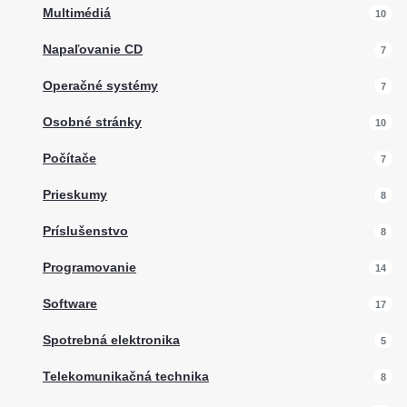
Multimédiá
10
Napaľovanie CD
7
Operačné systémy
7
Osobné stránky
10
Počítače
7
Prieskumy
8
Príslušenstvo
8
Programovanie
14
Software
17
Spotrebná elektronika
5
Telekomunikačná technika
8