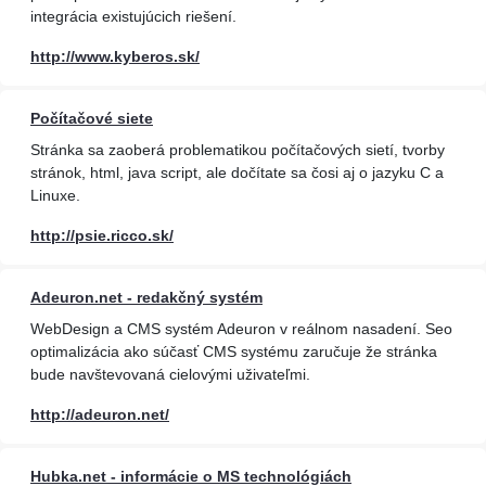
integrácia existujúcich riešení.
http://www.kyberos.sk/
Počítačové siete
Stránka sa zaoberá problematikou počítačových sietí, tvorby
stránok, html, java script, ale dočítate sa čosi aj o jazyku C a
Linuxe.
http://psie.ricco.sk/
Adeuron.net - redakčný systém
WebDesign a CMS systém Adeuron v reálnom nasadení. Seo
optimalizácia ako súčasť CMS systému zaručuje že stránka
bude navštevovaná cielovými uživateľmi.
http://adeuron.net/
Hubka.net - informácie o MS technológiách