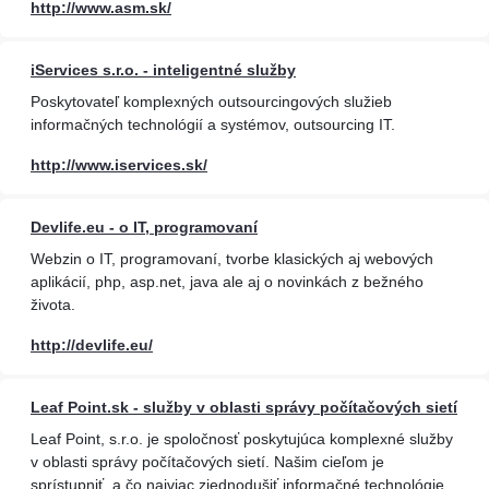
http://www.asm.sk/
iServices s.r.o. - inteligentné služby
Poskytovateľ komplexných outsourcingových služieb
informačných technológií a systémov, outsourcing IT.
http://www.iservices.sk/
Devlife.eu - o IT, programovaní
Webzin o IT, programovaní, tvorbe klasických aj webových
aplikácií, php, asp.net, java ale aj o novinkách z bežného
života.
http://devlife.eu/
Leaf Point.sk - služby v oblasti správy počítačových sietí
Leaf Point, s.r.o. je spoločnosť poskytujúca komplexné služby
v oblasti správy počítačových sietí. Našim cieľom je
sprístupniť, a čo najviac zjednodušiť informačné technológie