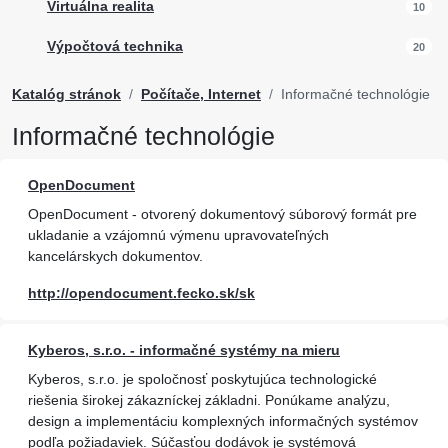
Virtuálna realita
10
Výpočtová technika
20
Katalóg stránok
Počítače, Internet
Informačné technológie
Informačné technológie
OpenDocument
OpenDocument - otvorený dokumentový súborový formát pre
ukladanie a vzájomnú výmenu upravovateľných
kancelárskych dokumentov.
http://opendocument.fecko.sk/sk
Kyberos, s.r.o. - informačné systémy na mieru
Kyberos, s.r.o. je spoločnosť poskytujúca technologické
riešenia širokej zákazníckej základni. Ponúkame analýzu,
design a implementáciu komplexných informačných systémov
podľa požiadaviek. Súčasťou dodávok je systémová