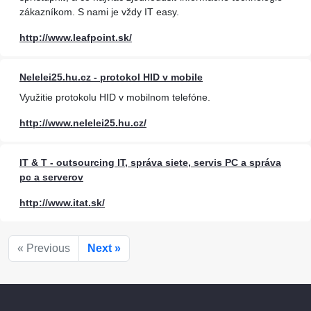
zákazníkom. S nami je vždy IT easy.
http://www.leafpoint.sk/
Nelelei25.hu.cz - protokol HID v mobile
Využitie protokolu HID v mobilnom telefóne.
http://www.nelelei25.hu.cz/
IT & T - outsourcing IT, správa siete, servis PC a správa
pc a serverov
http://www.itat.sk/
« Previous
Next »