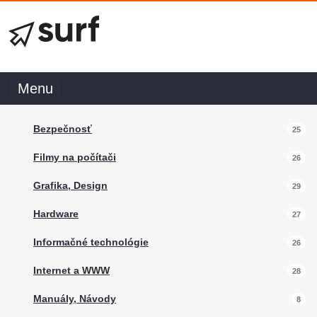
Menu
Bezpečnosť
25
Filmy na počítači
26
Grafika, Design
29
Hardware
27
Informačné technológie
26
Internet a WWW
28
Manuály, Návody
8